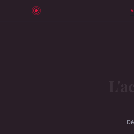
A
L'a
Dé