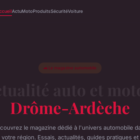
ccueil
Actu
Moto
Produits
Sécurité
Voiture
🚗 Le magazine automobile
ctualité auto et mot
Drôme-Ardèche
couvrez le magazine dédié à l'univers automobile d
votre région. Essais, actualités, guides pratiques et