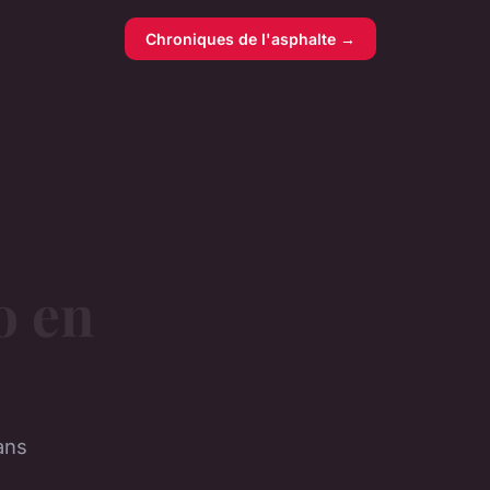
Chroniques de l'asphalte →
o en
ans