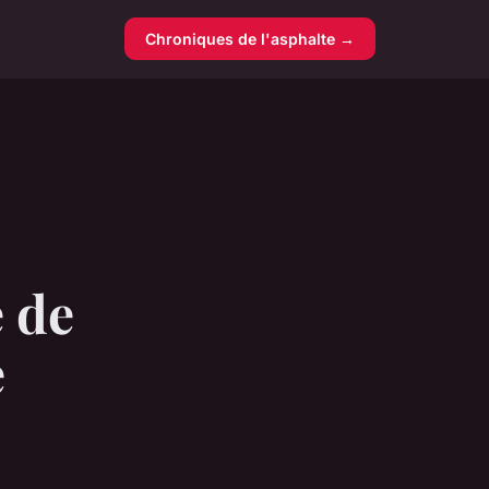
Chroniques de l'asphalte →
 de
e