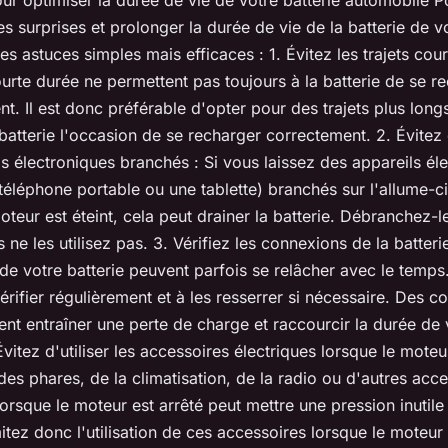
ur optimiser la durée de vie de votre batterie automobile P
s surprises et prolonger la durée de vie de la batterie de vo
es astuces simples mais efficaces : 1. Évitez les trajets cour
ourte durée ne permettent pas toujours à la batterie de se r
. Il est donc préférable d'opter pour des trajets plus longs
batterie l'occasion de se recharger correctement. 2. Évitez 
s électroniques branchés : Si vous laissez des appareils él
éléphone portable ou une tablette) branchés sur l'allume-c
oteur est éteint, cela peut drainer la batterie. Débranchez-
 ne les utilisez pas. 3. Vérifiez les connexions de la batteri
e votre batterie peuvent parfois se relâcher avec le temps.
érifier régulièrement et à les resserrer si nécessaire. Des 
nt entraîner une perte de charge et raccourcir la durée de 
Évitez d'utiliser les accessoires électriques lorsque le moteur
n des phares, de la climatisation, de la radio ou d'autres acc
lorsque le moteur est arrêté peut mettre une pression inutile 
mitez donc l'utilisation de ces accessoires lorsque le moteur 