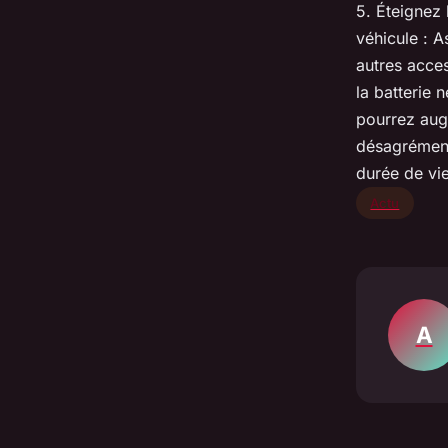
5. Éteignez 
véhicule : A
autres acces
la batterie 
pourrez augm
désagréments
durée de vie
Actu
A