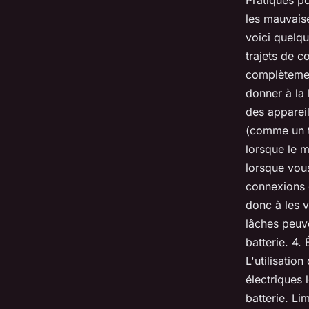
Pratiques po
les mauvaise
voici quelqu
trajets de c
complètement
donner à la 
des appareil
(comme un t
lorsque le m
lorsque vous
connexions d
donc à les v
lâches peuve
batterie. 4. 
L'utilisatio
électriques 
batterie. Li