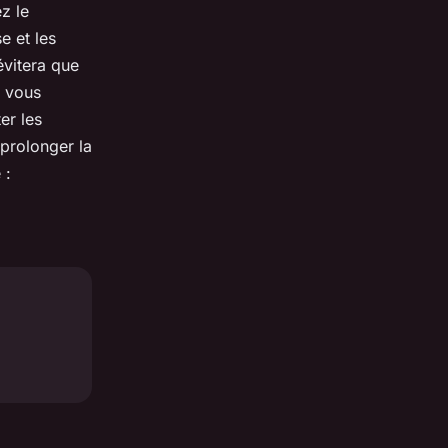
z le
e et les
évitera que
, vous
er les
 prolonger la
 :