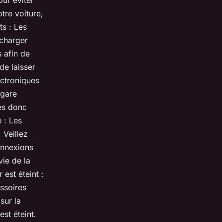
our éviter
tre voiture,
ts : Les
echarger
 afin de
de laisser
ectroniques
igare
les donc
e : Les
 Veillez
connexions
vie de la
 est éteint :
essoires
sur la
est éteint.