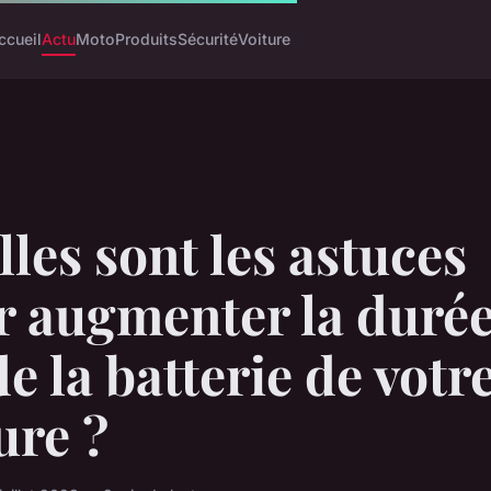
ccueil
Actu
Moto
Produits
Sécurité
Voiture
les sont les astuces
r augmenter la durée
de la batterie de votr
ure ?