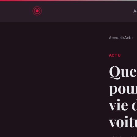
A
Accueil
›
Actu
ACTU
Quel
pou
vie 
voit