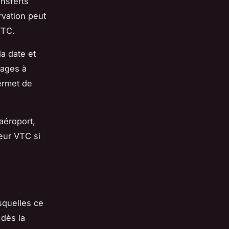
nsferts
rvation peut
 VTC.
la date et
gages à
permet de
aéroport,
eur VTC si
esquelles ce
 dès la