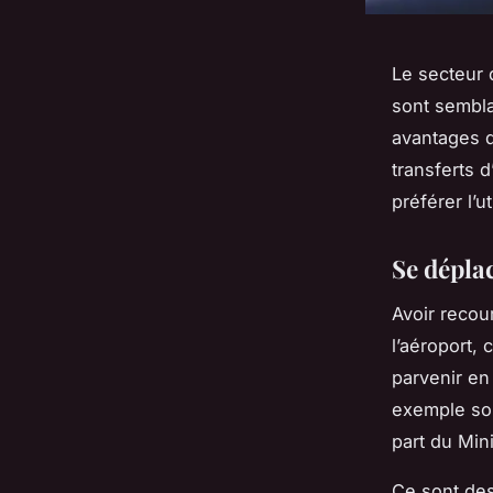
Le secteur 
sont sembla
avantages d
transferts d
préférer l’u
Se dépla
Avoir recou
l’aéroport, 
parvenir en
exemple son
part du Min
Ce sont des