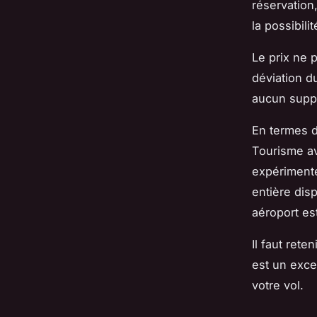
réservation
la possibil
Le prix ne 
déviation du
aucun supp
En termes d
Tourisme av
expérimenté
entière dis
aéroport es
Il faut rete
est un exce
votre vol.