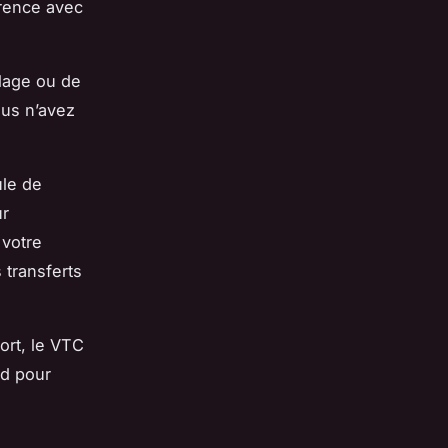
arence avec
lage ou de
ous n’avez
ule de
ur
 votre
 transferts
port, le VTC
rd pour