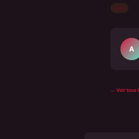
Actu
A
← Voir tous l