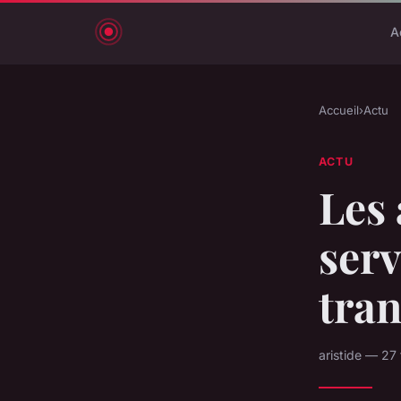
A
Accueil
›
Actu
ACTU
Les 
serv
tran
aristide — 27