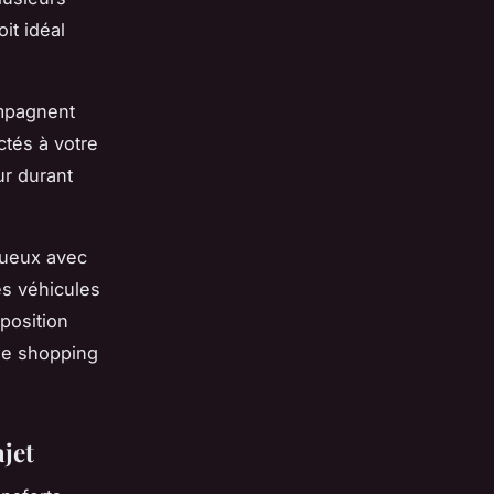
it idéal
ompagnent
ctés à votre
ur durant
xueux avec
es véhicules
position
de shopping
jet