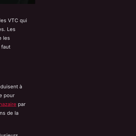
 des VTC qui
ès. Les
e les
 faut
nduisent à
le pour
-nazaire
par
ns de la
lusieurs