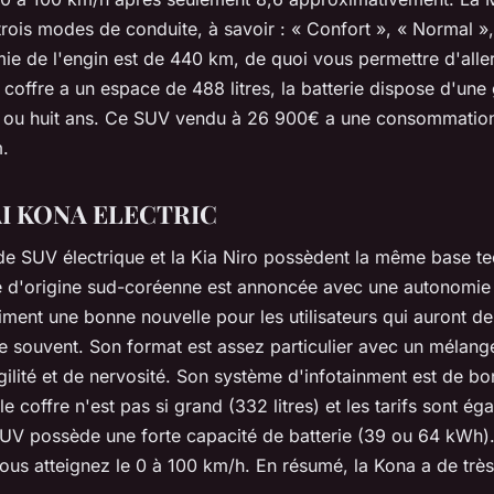
rois modes de conduite, à savoir : « Confort », « Normal »,
ie de l'engin est de 440 km, de quoi vous permettre d'aller
e coffre a un espace de 488 litres, la batterie dispose d'une
ou huit ans. Ce SUV vendu à 26 900€ a une consommation
.
I KONA ELECTRIC
e SUV électrique et la Kia Niro possèdent la même base te
 d'origine sud-coréenne est annoncée avec une autonomie
iment une bonne nouvelle pour les utilisateurs qui auront de
ire souvent. Son format est assez particulier avec un mélang
gilité et de nervosité. Son système d'infotainment est de bo
e coffre n'est pas si grand (332 litres) et les tarifs sont ég
SUV possède une forte capacité de batterie (39 ou 64 kWh)
ous atteignez le 0 à 100 km/h. En résumé, la Kona a de très