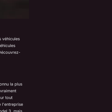
s véhicules
éhicules
 Découvrez-
connu la plus
 vraiment
ur tout
 l'entreprise
Model 3, mais