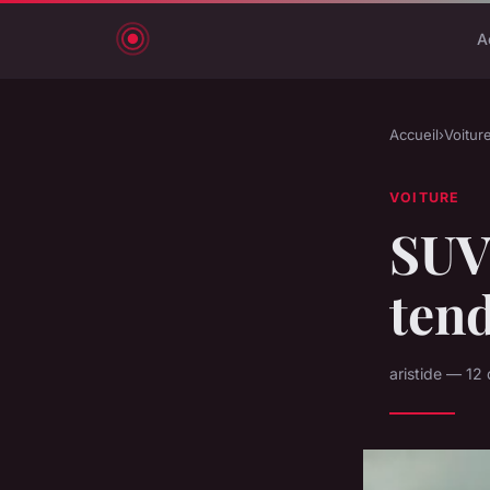
A
Accueil
›
Voitur
VOITURE
SUV 
ten
aristide — 12