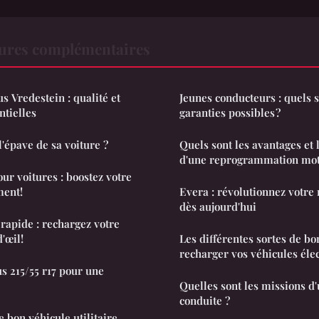
tures complémentaires
s Vredestein : qualité et
Jeunes conducteurs : quels s
tielles
garanties possibles ?
épave de sa voiture ?
Quels sont les avantages et 
d'une reprogrammation mot
ur voitures : boostez votre
ment!
Evera : révolutionnez votre 
dès aujourd'hui
rapide : rechargez votre
'œil!
Les différentes sortes de b
recharger vos véhicules éle
s 215/55 r17 pour une
Quelles sont les missions d
conduite ?
 bon véhicule utilitaire