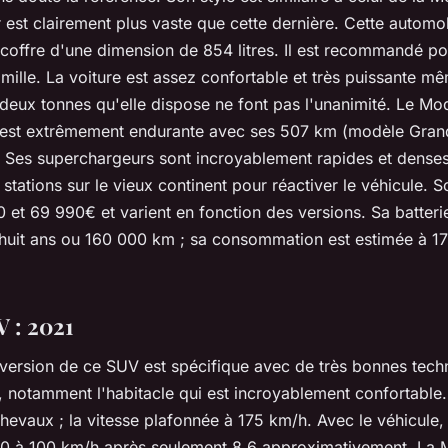
r est clairement plus vaste que cette dernière. Cette automo
coffre d'une dimension de 854 litres. Il est recommandé po
amille. La voiture est assez confortable et très puissante m
s deux tonnes qu'elle dispose ne font pas l'unanimité. Le Mo
 est extrêmement endurante avec ses 507 km (modèle Gran
 Ses superchargeurs sont incroyablement rapides et denses. 
stations sur le vieux continent pour réactiver le véhicule. S
 et 69 990€ et varient en fonction des versions. Sa batteri
 huit ans ou 160 000 km ; sa consommation est estimée à 1
 : 2021
 version de ce SUV est spécifique avec de très bonnes tech
, notamment l'habitacle qui est incroyablement confortable
hevaux ; la vitesse plafonnée à 175 km/h. Avec le véhicule,
e 0 à 100 km/h après seulement 8,6 approximativement. La