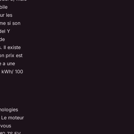
bile
ur les
ême si son
del Y
de
Il existe
on prix est
e a une
7 kWh/ 100
nologies
. Le moteur
 vous
 MG ZS EV