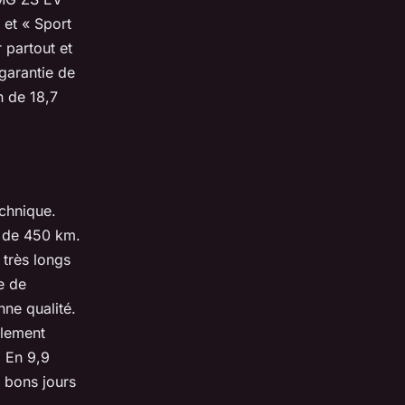
 et « Sport
 partout et
 garantie de
 de 18,7
chnique.
 de 450 km.
 très longs
e de
nne qualité.
alement
. En 9,9
 bons jours