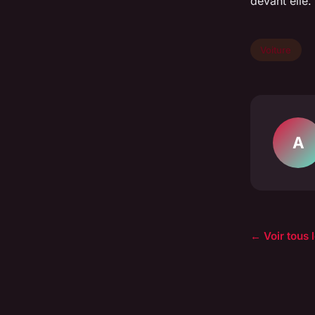
devant elle.
Voiture
A
← Voir tous l