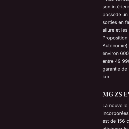
son intérieu
possède un 
sorties en f
allure et le
Proposition
Autonomie).
environ 600 
entre 49 990
garantie de
km.
MG ZS EV
La nouvelle
incorporées
est de 156 c
atteignez l