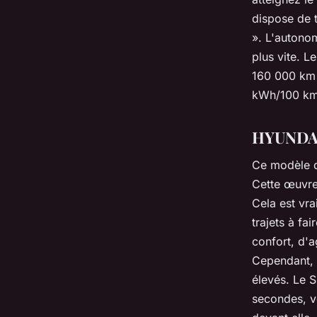
dispose de t
». L'autonom
plus vite. L
160 000 km 
kWh/100 km
HYUNDA
Ce modèle d
Cette œuvre
Cela est vra
trajets à fa
confort, d'a
Cependant, l
élevés. Le 
secondes, v