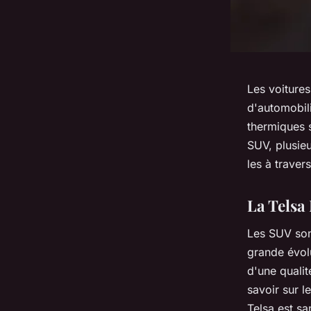
Les voiture
d'automobili
thermiques 
SUV, plusie
les à traver
La Telsa
Les SUV sont
grande évol
d'une quali
savoir sur l
Telsa est sa