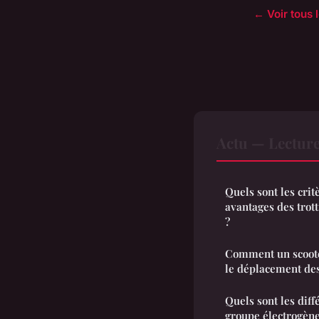
← Voir tous l
Actu — Lectur
Quels sont les crit
avantages des trott
?
Comment un scoote
le déplacement de
Quels sont les dif
groupe électrogène