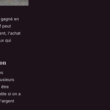
a gagné en
f peut
nt, l'achat
ux qui
ion
es
lusieurs
 être
ile si on a
d'argent