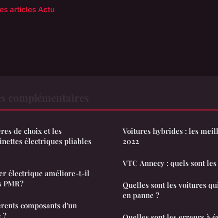
es articles Actu
es complémentaires
ères de choix et les
Voitures hybrides : les meil
inettes électriques pliables
2022
VTC Annecy : quels sont les 
r électrique améliore-t-il
s PMR ?
Quelles sont les voitures qu
en panne ?
férents composants d'un
 ?
Quelles sont les erreurs à é