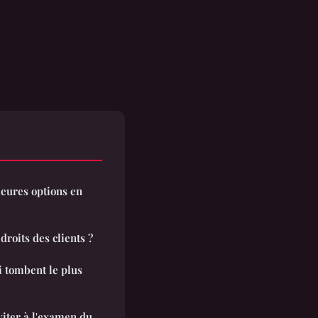
leures options en
droits des clients ?
i tombent le plus
viter à l'examen du