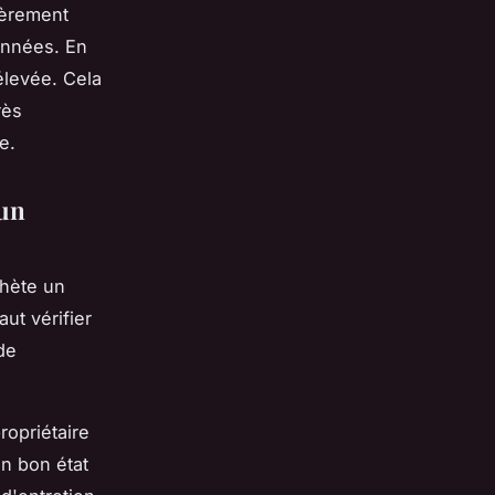
ièrement
 années. En
élevée. Cela
rès
e.
'un
chète un
ut vérifier
 de
propriétaire
en bon état