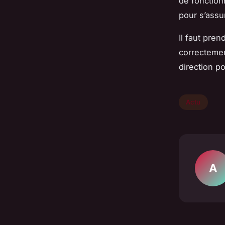
de fonction
pour s’assu
Il faut pren
correctement
direction p
Actu
A