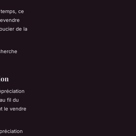
u temps, ce
 revendre
oucier de la
 cherche
ion
épréciation
u fil du
t le vendre
préciation