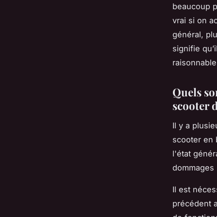
beaucoup pl
vrai si on 
général, pl
signifie qu’
raisonnable
Quels son
scooter 
Il y a plus
scooter en b
l'état génér
dommages i
Il est néces
précédent a 