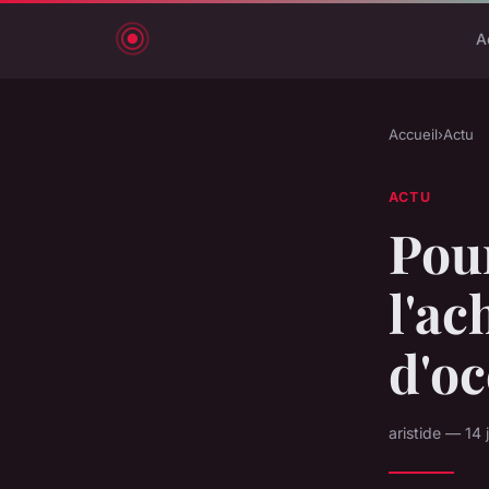
A
Accueil
›
Actu
ACTU
Pou
l'ac
d'oc
aristide — 14 