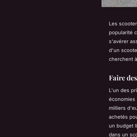
Les scooter
popularité 
s'avérer as
d'un scoote
cherchent à
Faire de
L'un des pr
économies q
milliers d'
achetés pou
un budget l
dans un sco