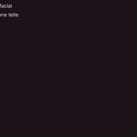
acial
une telle