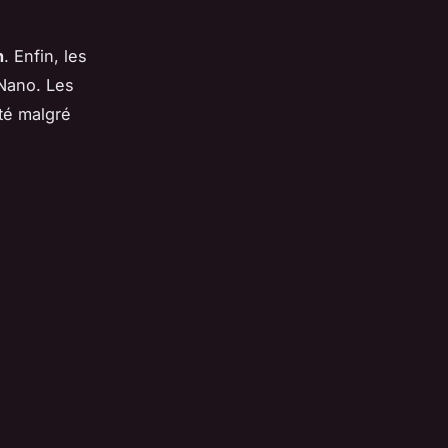
n
. Enfin, les
 Nano. Les
té malgré