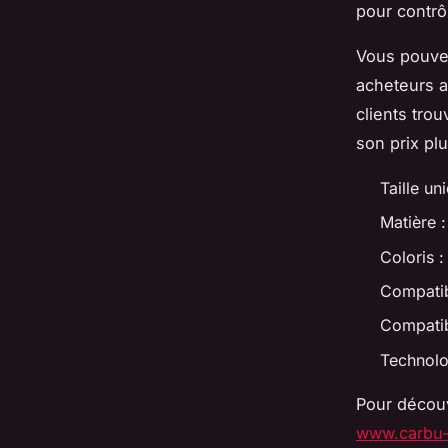
pour contrôl
Vous pouv
acheteurs a
clients tro
son prix plu
Taille un
Matière :
Coloris :
Compatibi
Compatib
Technolo
Pour découvr
www.carbu