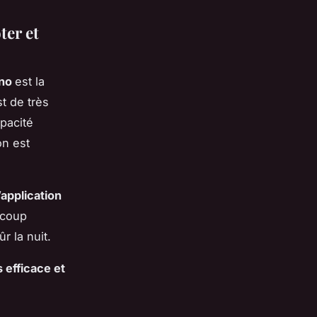
ter et
ano
est la
t de très
apacité
on est
l’application
aucoup
ûr la nuit.
 efficace et