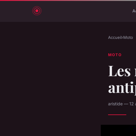
A
Accueil
›
Moto
MOTO
Les
ant
aristide — 12