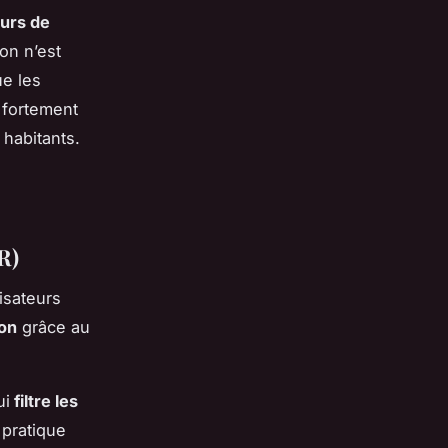
eurs de
ion n’est
e les
 fortement
 habitants.
R)
isateurs
ion
grâce au
ui
filtre les
 pratique