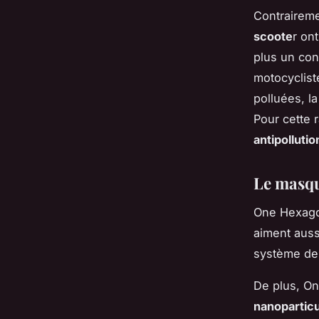
Contraireme
scoote
r on
plus un con
motocyclist
polluées, l
Pour cette 
antipollutio
Le masqu
One Hexagon
aiment auss
système de 
De plus, On
nanopartic