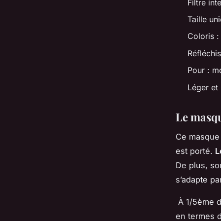
Filtre in
Taille un
Coloris 
Réfléchis
Pour : m
Léger et
Le masqu
Ce masque a
est porté.
L
De plus, so
s’adapte pa
À 1/5ème du
en termes d