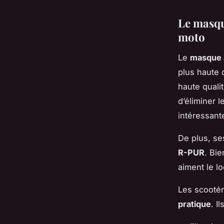
Le masqu
moto
Le
masque a
plus haute 
haute quali
d’éliminer 
intéressant
De plus, se
R-PUR
. Bie
aiment le l
Les scootér
pratique
. I