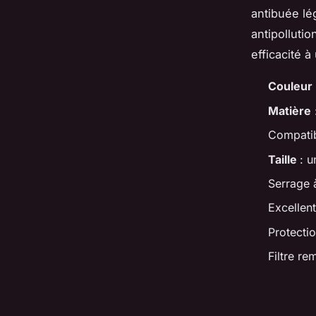
antibuée lé
antipollutio
efficacité à 
Couleur
Matière
Compatib
Taille
: u
Serrage 
Excellent
Protecti
Filtre re