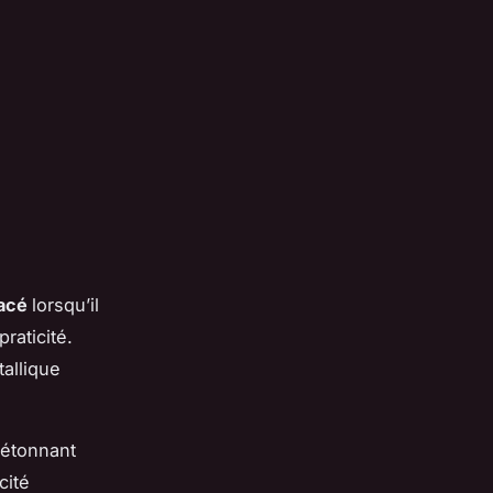
lacé
lorsqu’il
raticité.
tallique
 étonnant
cité